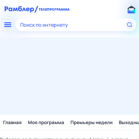
Поиск по интернету
Главная
Моя программа
Премьеры недели
Выходн