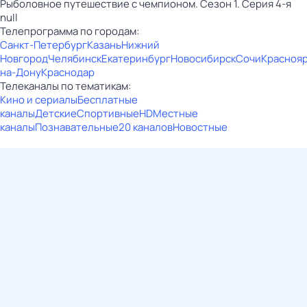
Рыболовное путешествие с чемпионом. Сезон 1. Серия 4-я
null
Телепрограмма по городам:
Санкт-Петербург
Казань
Нижний
Новгород
Челябинск
Екатеринбург
Новосибирск
Сочи
Красноя
на-Дону
Краснодар
Телеканалы по тематикам:
Кино и сериалы
Бесплатные
каналы
Детские
Спортивные
HD
Местные
каналы
Познавательные
20 каналов
Новостные