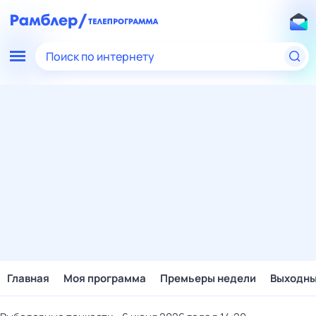
Поиск по интернету
Главная
Моя программа
Премьеры недели
Выходн