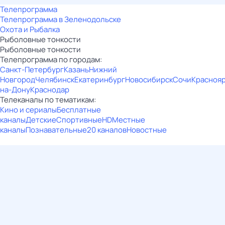
Телепрограмма
Телепрограмма в Зеленодольске
Охота и Рыбалка
Рыболовные тонкости
Рыболовные тонкости
Телепрограмма по городам:
Санкт-Петербург
Казань
Нижний
Новгород
Челябинск
Екатеринбург
Новосибирск
Сочи
Красноя
на-Дону
Краснодар
Телеканалы по тематикам:
Кино и сериалы
Бесплатные
каналы
Детские
Спортивные
HD
Местные
каналы
Познавательные
20 каналов
Новостные