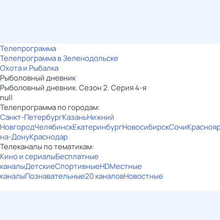
Телепрограмма
Телепрограмма в Зеленодольске
Охота и Рыбалка
Рыболовный дневник
Рыболовный дневник. Сезон 2. Серия 4-я
null
Телепрограмма по городам:
Санкт-Петербург
Казань
Нижний
Новгород
Челябинск
Екатеринбург
Новосибирск
Сочи
Красноя
на-Дону
Краснодар
Телеканалы по тематикам:
Кино и сериалы
Бесплатные
каналы
Детские
Спортивные
HD
Местные
каналы
Познавательные
20 каналов
Новостные