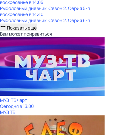
воскресенье
в
14:05
Рыболовный дневник
. Сезон 2
. Серия 5-я
воскресенье
в
14:40
Рыболовный дневник
. Сезон 2
. Серия 6-я
Показать ещё
Вам может понравиться
МУЗ-ТВ чарт
Сегодня в 13:00
МУЗ ТВ