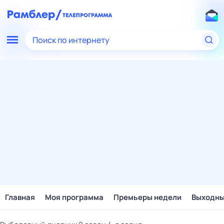
Поиск по интернету
Главная
Моя программа
Премьеры недели
Выходн