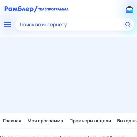
Поиск по интернету
Главная
Моя программа
Премьеры недели
Выходн