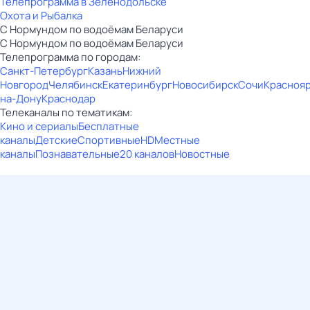
Телепрограмма в Зеленодольске
Охота и Рыбалка
С Нормундом по водоёмам Беларуси
С Нормундом по водоёмам Беларуси
Телепрограмма по городам:
Санкт-Петербург
Казань
Нижний
Новгород
Челябинск
Екатеринбург
Новосибирск
Сочи
Красноя
на-Дону
Краснодар
Телеканалы по тематикам:
Кино и сериалы
Бесплатные
каналы
Детские
Спортивные
HD
Местные
каналы
Познавательные
20 каналов
Новостные