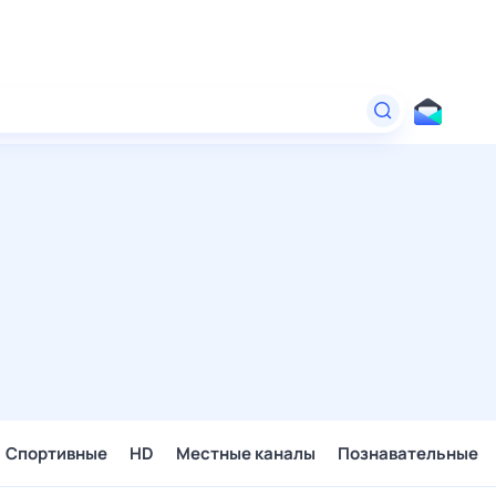
Спортивные
HD
Местные каналы
Познавательные