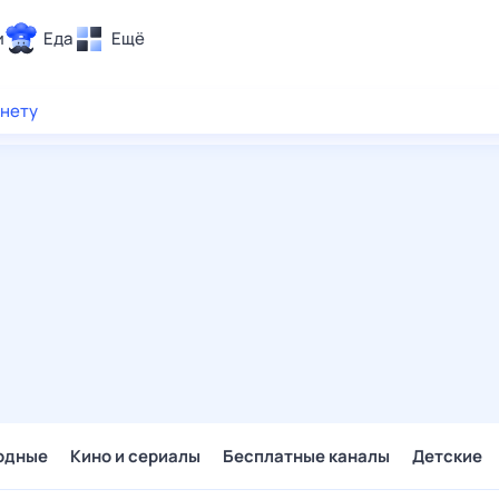
и
Еда
Ещё
Почта
рнету
ия и отдых
Поиск
Погода
ТВ-программа
и и тренды
 ситуации
 вместе
Помощь
одные
Кино и сериалы
Бесплатные каналы
Детские