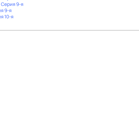
. Серия 9-я
ия 9-я
ия 10-я