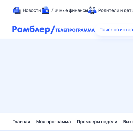
Новости
Личные финансы
Родители и дет
Здоровье
Поиск по инте
Развлечен
Дом и уют
Спорт
Карьера
Авто
Технологи
Жизненные
Сберегаем
Гороскопы
Главная
Моя программа
Премьеры недели
Вых