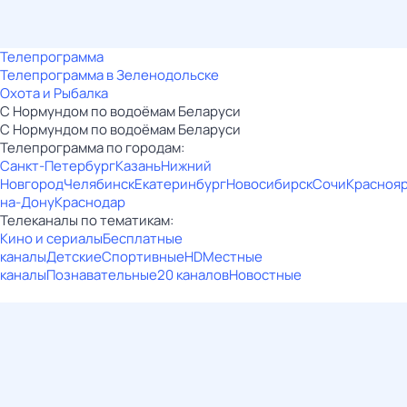
Телепрограмма
Телепрограмма в Зеленодольске
Охота и Рыбалка
С Нормундом по водоёмам Беларуси
С Нормундом по водоёмам Беларуси
Телепрограмма по городам:
Санкт-Петербург
Казань
Нижний
Новгород
Челябинск
Екатеринбург
Новосибирск
Сочи
Красноя
на-Дону
Краснодар
Телеканалы по тематикам:
Кино и сериалы
Бесплатные
каналы
Детские
Спортивные
HD
Местные
каналы
Познавательные
20 каналов
Новостные