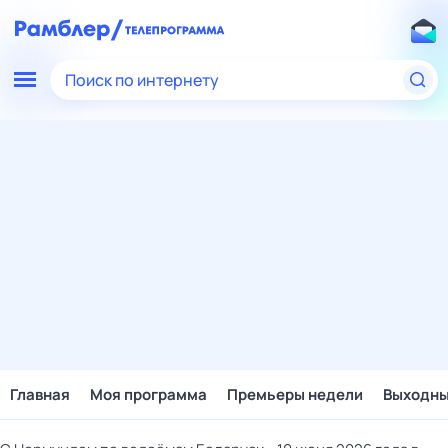
Поиск по интернету
Главная
Моя программа
Премьеры недели
Выходн