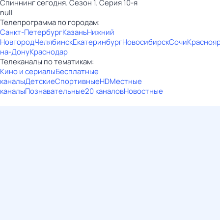
Спиннинг сегодня. Сезон 1. Серия 10-я
null
Телепрограмма по городам:
Санкт-Петербург
Казань
Нижний
Новгород
Челябинск
Екатеринбург
Новосибирск
Сочи
Красноя
на-Дону
Краснодар
Телеканалы по тематикам:
Кино и сериалы
Бесплатные
каналы
Детские
Спортивные
HD
Местные
каналы
Познавательные
20 каналов
Новостные