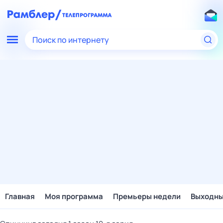
Поиск по интернету
Главная
Моя программа
Премьеры недели
Выходн