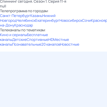
Спиннинг сегодня. Сезон 1. Серия 11-я
null
Телепрограмма по городам:
Санкт-Петербург
Казань
Нижний
Новгород
Челябинск
Екатеринбург
Новосибирск
Сочи
Красноя
на-Дону
Краснодар
Телеканалы по тематикам:
Кино и сериалы
Бесплатные
каналы
Детские
Спортивные
HD
Местные
каналы
Познавательные
20 каналов
Новостные