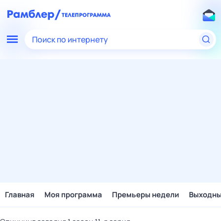
Поиск по интернету
Главная
Моя программа
Премьеры недели
Выходн