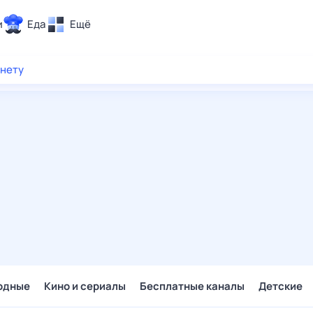
и
Еда
Ещё
Почта
рнету
ия и отдых
Поиск
Погода
ТВ-программа
и и тренды
 ситуации
 вместе
Помощь
одные
Кино и сериалы
Бесплатные каналы
Детские