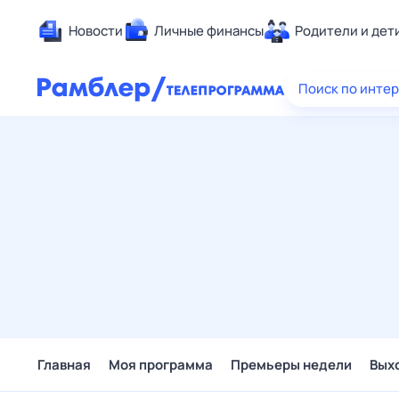
Новости
Личные финансы
Родители и дет
Здоровье
Поиск по инте
Развлечен
Дом и уют
Спорт
Карьера
Авто
Технологи
Жизненные
Сберегаем
Гороскопы
Главная
Моя программа
Премьеры недели
Вых