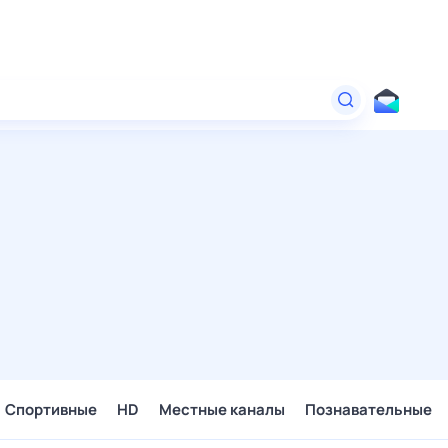
Спортивные
HD
Местные каналы
Познавательные