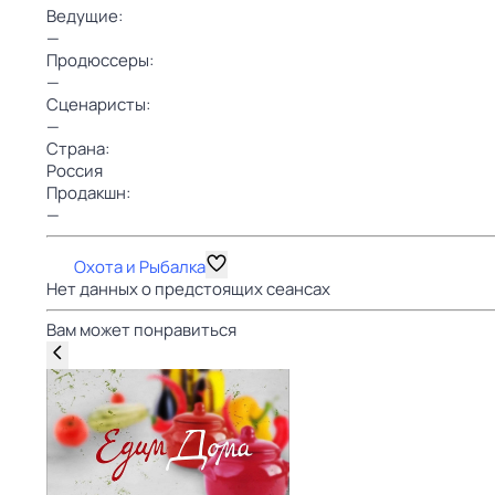
Ведущие:
—
Продюссеры:
—
Сценаристы:
—
Страна:
Россия
Продакшн:
—
Охота и Рыбалка
Нет данных о предстоящих сеансах
Вам может понравиться