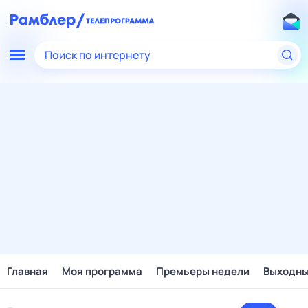
Поиск по интернету
Главная
Моя программа
Премьеры недели
Выходн