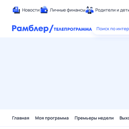
Новости
Личные финансы
Родители и дет
Здоровье
Поиск по инте
Развлечен
Дом и уют
Спорт
Карьера
Авто
Технологи
Жизненные
Сберегаем
Гороскопы
Главная
Моя программа
Премьеры недели
Вых