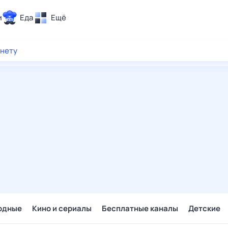
и
Еда
Ещё
Почта
рнету
ия и отдых
Поиск
Погода
ТВ-программа
и и тренды
 ситуации
 вместе
Помощь
одные
Кино и сериалы
Бесплатные каналы
Детские