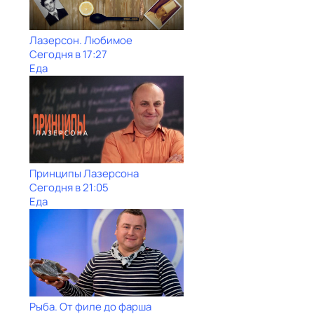
Лазерсон. Любимое
Сегодня в 17:27
Еда
Принципы Лазерсона
Сегодня в 21:05
Еда
Рыба. От филе до фарша