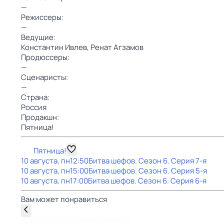
—
Режиссеры:
—
Ведущие:
Константин Ивлев,
Ренат Агзамов
Продюссеры:
—
Сценаристы:
—
Страна:
Россия
Продакшн:
Пятница!
Пятница!
10 августа, пн
12:50
Битва шефов
. Сезон 6
. Серия 7-я
10 августа, пн
15:00
Битва шефов
. Сезон 6
. Серия 5-я
10 августа, пн
17:00
Битва шефов
. Сезон 6
. Серия 6-я
Вам может понравиться