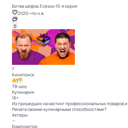
Битва шефов 3 сезон 15-я серия
2020
—
по н.в.
0
7
Кинопоиск
1
ТВ-шоу
Кулинария
16
+
Из пришедших на кастинг профессиональных поваров и 
Рената своими кулинарными способностями?
Актеры:
—
Композитор: