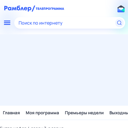
Поиск по интернету
Главная
Моя программа
Премьеры недели
Выходн