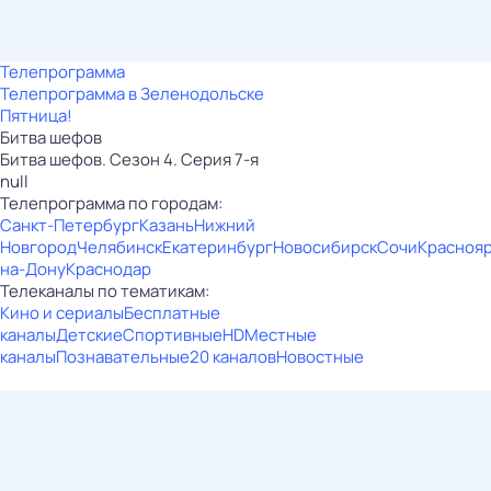
Телепрограмма
Телепрограмма в Зеленодольске
Пятница!
Битва шефов
Битва шефов. Сезон 4. Серия 7-я
null
Телепрограмма по городам:
Санкт-Петербург
Казань
Нижний
Новгород
Челябинск
Екатеринбург
Новосибирск
Сочи
Красноя
на-Дону
Краснодар
Телеканалы по тематикам:
Кино и сериалы
Бесплатные
каналы
Детские
Спортивные
HD
Местные
каналы
Познавательные
20 каналов
Новостные