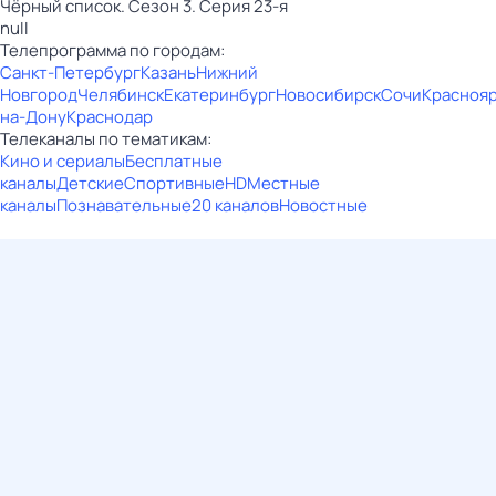
Чёрный список. Сезон 3. Серия 23-я
null
Телепрограмма по городам:
Санкт-Петербург
Казань
Нижний
Новгород
Челябинск
Екатеринбург
Новосибирск
Сочи
Красноя
на-Дону
Краснодар
Телеканалы по тематикам:
Кино и сериалы
Бесплатные
каналы
Детские
Спортивные
HD
Местные
каналы
Познавательные
20 каналов
Новостные