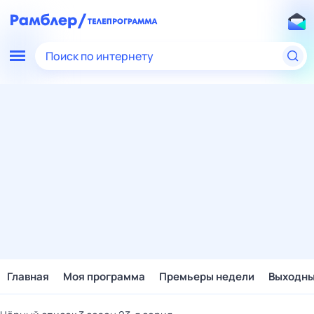
Поиск по интернету
Главная
Моя программа
Премьеры недели
Выходн