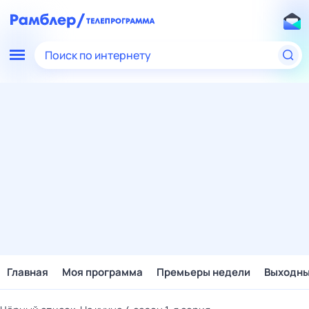
Поиск по интернету
Главная
Моя программа
Премьеры недели
Выходн