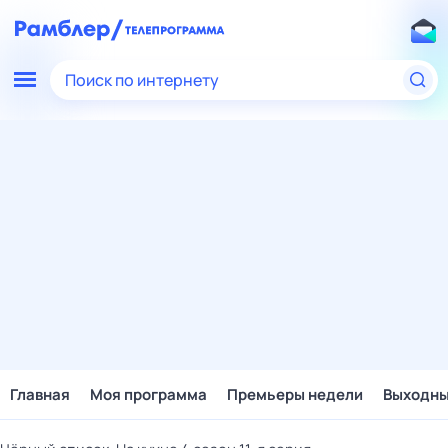
Поиск по интернету
Главная
Моя программа
Премьеры недели
Выходн