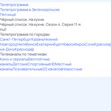
Телепрограмма
Телепрограмма в Зеленодольске
Пятница!
Чёрный список. На кухне
Чёрный список. На кухне. Сезон 4. Серия 11-я
null
Телепрограмма по городам:
Санкт-Петербург
Казань
Нижний
Новгород
Челябинск
Екатеринбург
Новосибирск
Сочи
Красноя
на-Дону
Краснодар
Телеканалы по тематикам:
Кино и сериалы
Бесплатные
каналы
Детские
Спортивные
HD
Местные
каналы
Познавательные
20 каналов
Новостные