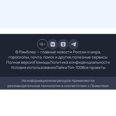
18
+
© Рамблер — главные новости России и мира,
гороскопы, почта, поиск и другие полезные сервисы
Полная версия
Помощь
Политика конфиденциальности
Условия использования
Лайки
Топ-100
Все проекты
На информационном ресурсе применяются
рекомендательные технологии в соответствии с
Правилами