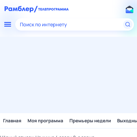
Поиск по интернету
Главная
Моя программа
Премьеры недели
Выходн