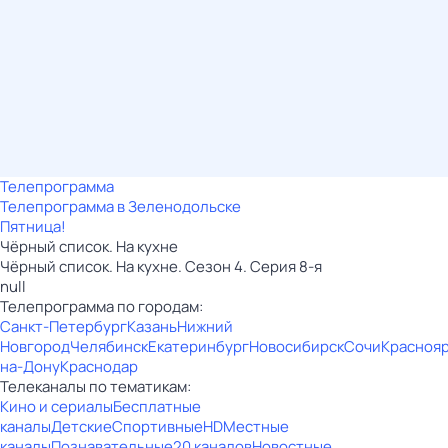
Телепрограмма
Телепрограмма в Зеленодольске
Пятница!
Чёрный список. На кухне
Чёрный список. На кухне. Сезон 4. Серия 8-я
null
Телепрограмма по городам:
Санкт-Петербург
Казань
Нижний
Новгород
Челябинск
Екатеринбург
Новосибирск
Сочи
Красноя
на-Дону
Краснодар
Телеканалы по тематикам:
Кино и сериалы
Бесплатные
каналы
Детские
Спортивные
HD
Местные
каналы
Познавательные
20 каналов
Новостные