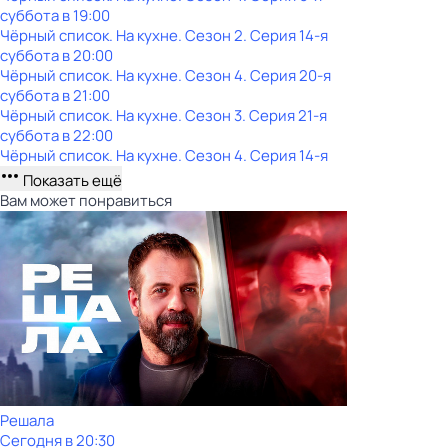
суббота
в
19:00
Чёрный список. На кухне
. Сезон 2
. Серия 14-я
суббота
в
20:00
Чёрный список. На кухне
. Сезон 4
. Серия 20-я
суббота
в
21:00
Чёрный список. На кухне
. Сезон 3
. Серия 21-я
суббота
в
22:00
Чёрный список. На кухне
. Сезон 4
. Серия 14-я
Показать ещё
Вам может понравиться
Решала
Сегодня в 20:30