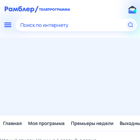
Поиск по интернету
Главная
Моя программа
Премьеры недели
Выходн