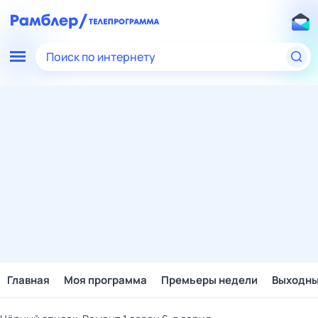
Поиск по интернету
Главная
Моя программа
Премьеры недели
Выходн