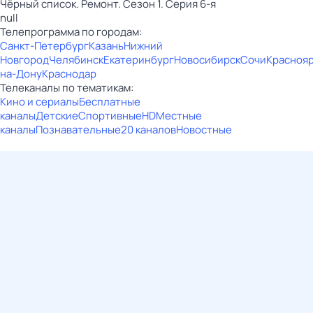
Чёрный список. Ремонт. Сезон 1. Серия 6-я
null
Телепрограмма по городам:
Санкт-Петербург
Казань
Нижний
Новгород
Челябинск
Екатеринбург
Новосибирск
Сочи
Красноя
на-Дону
Краснодар
Телеканалы по тематикам:
Кино и сериалы
Бесплатные
каналы
Детские
Спортивные
HD
Местные
каналы
Познавательные
20 каналов
Новостные