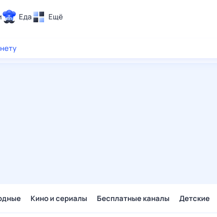
и
Еда
Ещё
Почта
рнету
ия и отдых
Поиск
Погода
ТВ-программа
и и тренды
 ситуации
 вместе
Помощь
одные
Кино и сериалы
Бесплатные каналы
Детские