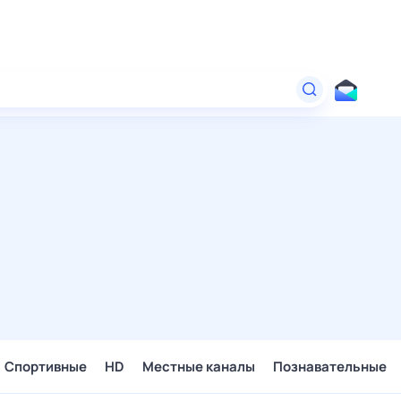
Спортивные
HD
Местные каналы
Познавательные