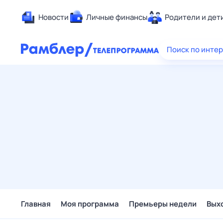
Новости
Личные финансы
Родители и дет
Здоровье
Поиск по инте
Развлечен
Дом и уют
Спорт
Карьера
Авто
Технологи
Жизненные
Сберегаем
Гороскопы
Главная
Моя программа
Премьеры недели
Вых