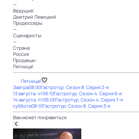
—
Ведущие:
Дмитрий Левицкий
Продюссеры:
—
Сценаристы:
—
Страна:
Россия
Продакшн:
Пятница!
Пятница!
Завтра
08:00
Гастротур
. Сезон 8
. Серия 2-я
13 августа, чт
06:10
Гастротур
. Сезон 4
. Серия 6-я
14 августа, пт
06:00
Гастротур
. Сезон 4
. Серия 7-я
суббота
08:10
Гастротур
. Сезон 8
. Серия 3-я
Вам может понравиться