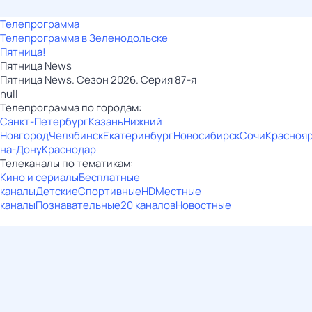
Телепрограмма
Телепрограмма в Зеленодольске
Пятница!
Пятница News
Пятница News. Сезон 2026. Серия 87-я
null
Телепрограмма по городам:
Санкт-Петербург
Казань
Нижний
Новгород
Челябинск
Екатеринбург
Новосибирск
Сочи
Красноя
на-Дону
Краснодар
Телеканалы по тематикам:
Кино и сериалы
Бесплатные
каналы
Детские
Спортивные
HD
Местные
каналы
Познавательные
20 каналов
Новостные