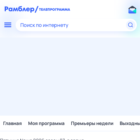
Поиск по интернету
Главная
Моя программа
Премьеры недели
Выходн