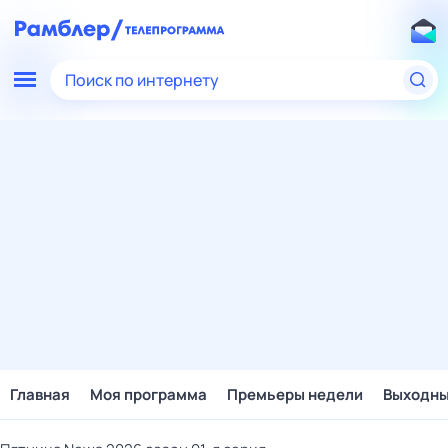
Поиск по интернету
Главная
Моя программа
Премьеры недели
Выходн