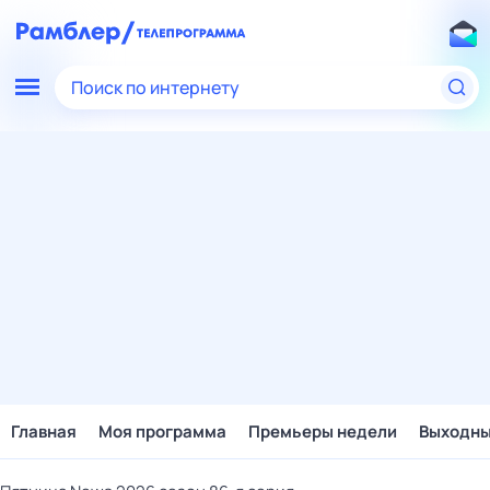
Поиск по интернету
Главная
Моя программа
Премьеры недели
Выходн