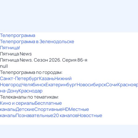
Телепрограмма
Телепрограмма в Зеленодольске
Пятница!
Пятница News
Пятница News. Сезон 2026. Серия 86-я
null
Телепрограмма по городам:
Санкт-Петербург
Казань
Нижний
Новгород
Челябинск
Екатеринбург
Новосибирск
Сочи
Красноя
на-Дону
Краснодар
Телеканалы по тематикам:
Кино и сериалы
Бесплатные
каналы
Детские
Спортивные
HD
Местные
каналы
Познавательные
20 каналов
Новостные