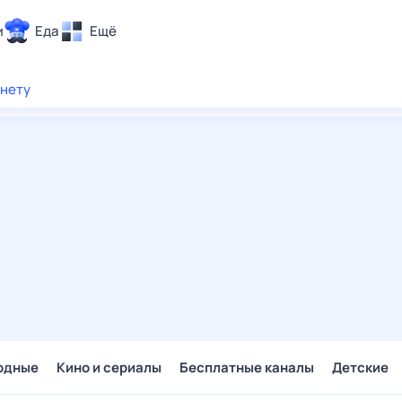
и
Еда
Ещё
Почта
рнету
ия и отдых
Поиск
Погода
ТВ-программа
и и тренды
 ситуации
 вместе
Помощь
одные
Кино и сериалы
Бесплатные каналы
Детские