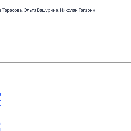
а Тарасова,
Ольга Вашурина,
Николай Гагарин
я
я
-я
я
я
я