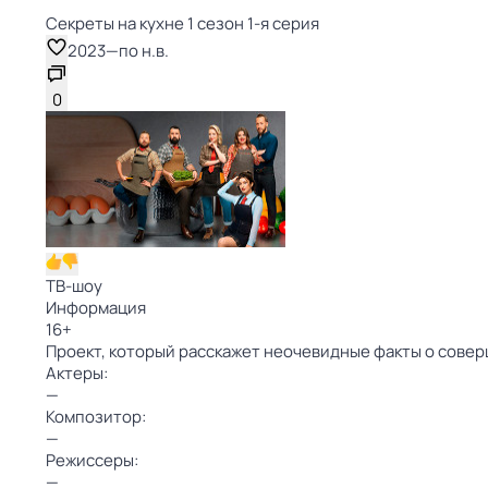
Секреты на кухне 1 сезон 1-я серия
2023
—
по н.в.
0
ТВ-шоу
Информация
16
+
Проект, который расскажет неочевидные факты о совер
Актеры:
—
Композитор:
—
Режиссеры:
—