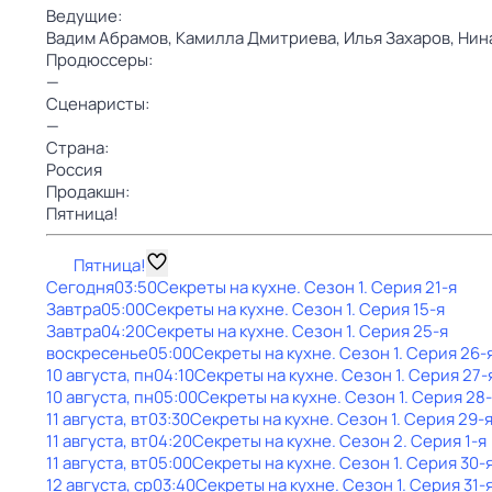
Ведущие:
Вадим Абрамов,
Камилла Дмитриева,
Илья Захаров,
Нин
Продюссеры:
—
Сценаристы:
—
Страна:
Россия
Продакшн:
Пятница!
Пятница!
Сегодня
03:50
Секреты на кухне
. Сезон 1
. Серия 21-я
Завтра
05:00
Секреты на кухне
. Сезон 1
. Серия 15-я
Завтра
04:20
Секреты на кухне
. Сезон 1
. Серия 25-я
воскресенье
05:00
Секреты на кухне
. Сезон 1
. Серия 26-
10 августа, пн
04:10
Секреты на кухне
. Сезон 1
. Серия 27-
10 августа, пн
05:00
Секреты на кухне
. Сезон 1
. Серия 28
11 августа, вт
03:30
Секреты на кухне
. Сезон 1
. Серия 29-
11 августа, вт
04:20
Секреты на кухне
. Сезон 2
. Серия 1-я
11 августа, вт
05:00
Секреты на кухне
. Сезон 1
. Серия 30-
12 августа, ср
03:40
Секреты на кухне
. Сезон 1
. Серия 31-