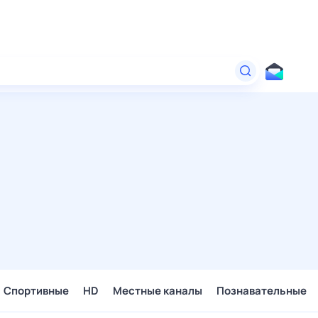
Спортивные
HD
Местные каналы
Познавательные