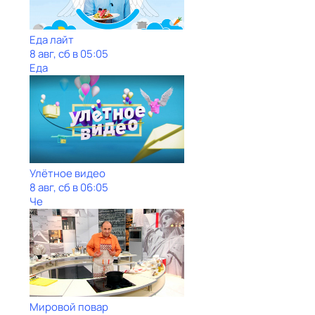
Еда лайт
8 авг, сб в 05:05
Еда
Улётное видео
8 авг, сб в 06:05
Че
Мировой повар