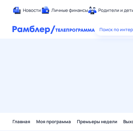
Новости
Личные финансы
Родители и дет
Здоровье
Поиск по инте
Развлечен
Дом и уют
Спорт
Карьера
Авто
Технологи
Жизненные
Сберегаем
Гороскопы
Главная
Моя программа
Премьеры недели
Вых