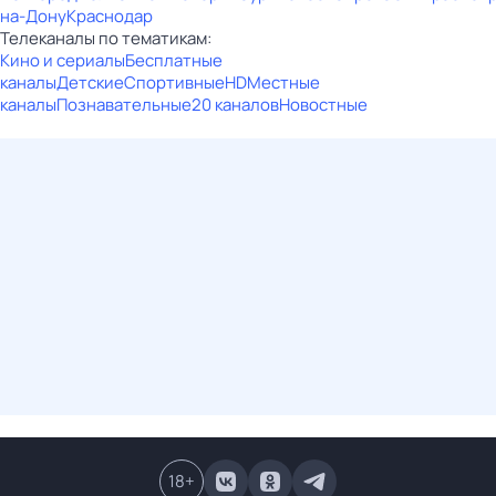
на-Дону
Краснодар
Телеканалы по тематикам:
Кино и сериалы
Бесплатные
каналы
Детские
Спортивные
HD
Местные
каналы
Познавательные
20 каналов
Новостные
18
+