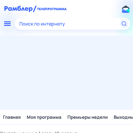
Поиск по интернету
Главная
Моя программа
Премьеры недели
Выходн