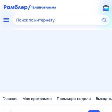
Поиск по интернету
Главная
Моя программа
Премьеры недели
Выходн