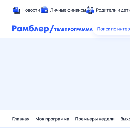
Новости
Личные финансы
Родители и дет
Здоровье
Поиск по инте
Развлечен
Дом и уют
Спорт
Карьера
Авто
Технологи
Жизненные
Сберегаем
Гороскопы
Главная
Моя программа
Премьеры недели
Вых