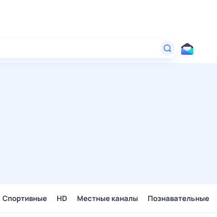
Спортивные
HD
Местные каналы
Познавательные