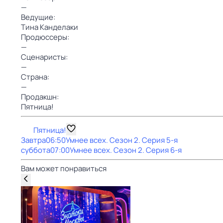
—
Ведущие:
Тина Канделаки
Продюссеры:
—
Сценаристы:
—
Страна:
—
Продакшн:
Пятница!
Пятница!
Завтра
06:50
Умнее всех
. Сезон 2
. Серия 5-я
суббота
07:00
Умнее всех
. Сезон 2
. Серия 6-я
Вам может понравиться