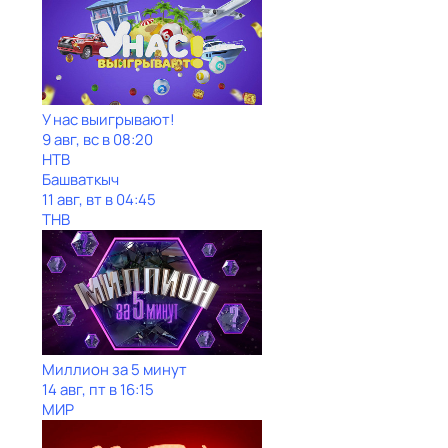
У нас выигрывают!
9 авг, вс в 08:20
НТВ
Башваткыч
11 авг, вт в 04:45
ТНВ
Миллион за 5 минут
14 авг, пт в 16:15
МИР