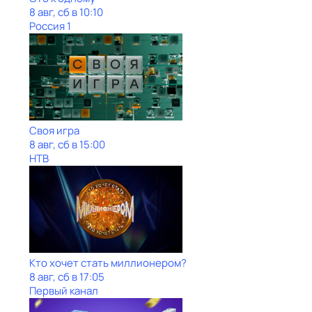
8 авг, сб в 10:10
Россия 1
Своя игра
8 авг, сб в 15:00
НТВ
Кто хочет стать миллионером?
8 авг, сб в 17:05
Первый канал