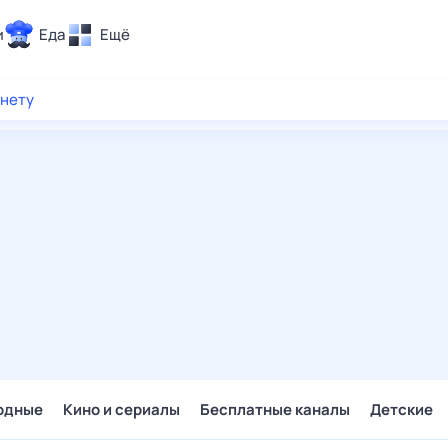
и
Еда
Ещё
Почта
рнету
ия и отдых
Поиск
Погода
ТВ-программа
и и тренды
 ситуации
 вместе
Помощь
одные
Кино и сериалы
Бесплатные каналы
Детские