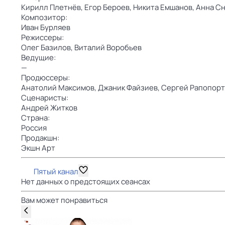
Кирилл Плетнёв,
Егор Бероев,
Никита Емшанов,
Анна Сн
Композитор:
Иван Бурляев
Режиссеры:
Олег Базилов,
Виталий Воробьев
Ведущие:
—
Продюссеры:
Анатолий Максимов,
Джаник Файзиев,
Сергей Рапопорт
Сценаристы:
Андрей Житков
Страна:
Россия
Продакшн:
Экшн Арт
Пятый канал
Нет данных о предстоящих сеансах
Вам может понравиться