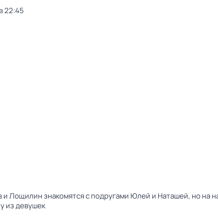
в 22:45
в и Лощилин знакомятся с подругами Юлей и Наташей, но на н
у из девушек