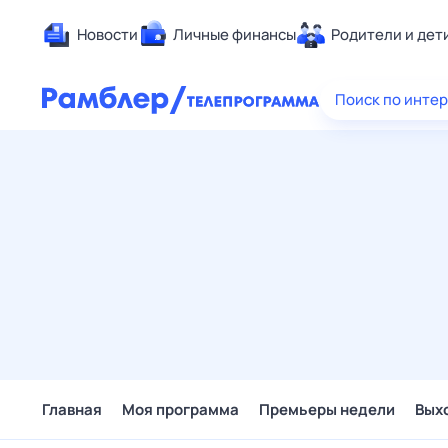
Новости
Личные финансы
Родители и дет
Здоровье
Поиск по инте
Развлечен
Дом и уют
Спорт
Карьера
Авто
Технологи
Жизненные
Сберегаем
Гороскопы
Главная
Моя программа
Премьеры недели
Вых