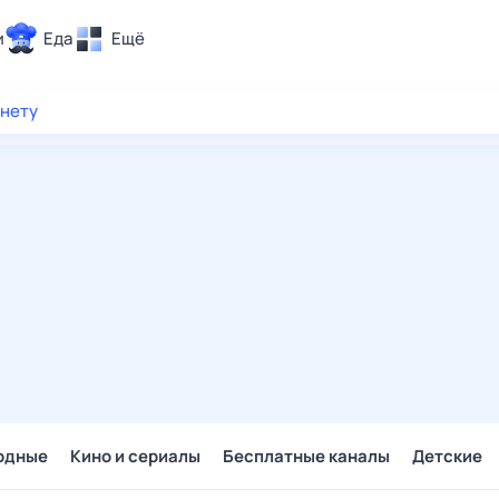
и
Еда
Ещё
Почта
рнету
ия и отдых
Поиск
Погода
ТВ-программа
и и тренды
 ситуации
 вместе
Помощь
одные
Кино и сериалы
Бесплатные каналы
Детские