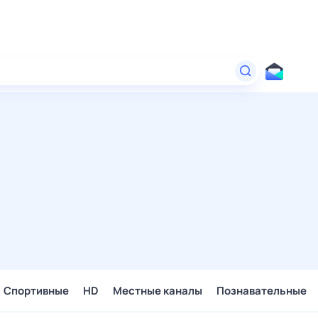
Спортивные
HD
Местные каналы
Познавательные