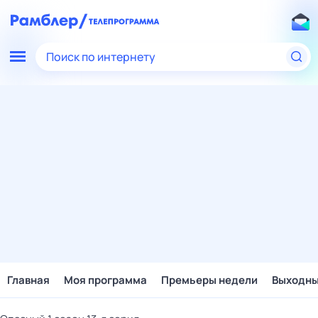
Поиск по интернету
Главная
Моя программа
Премьеры недели
Выходн