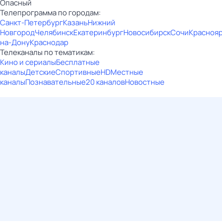
Опасный
Телепрограмма по городам:
Санкт-Петербург
Казань
Нижний
Новгород
Челябинск
Екатеринбург
Новосибирск
Сочи
Красноя
на-Дону
Краснодар
Телеканалы по тематикам:
Кино и сериалы
Бесплатные
каналы
Детские
Спортивные
HD
Местные
каналы
Познавательные
20 каналов
Новостные