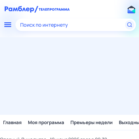
Поиск по интернету
Главная
Моя программа
Премьеры недели
Выходн