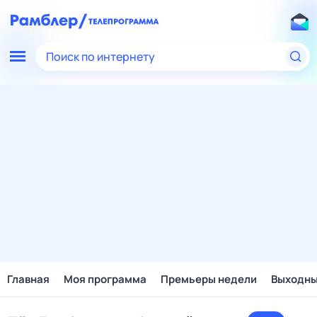
Поиск по интернету
Главная
Моя программа
Премьеры недели
Выходн