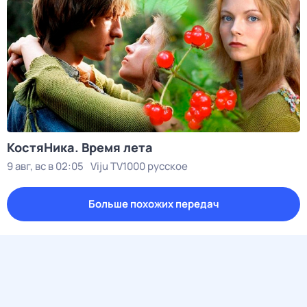
КостяНика. Время лета
9 авг, вс в 02:05
Viju TV1000 русское
Больше похожих передач