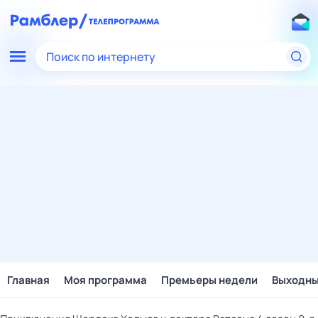
Поиск по интернету
Главная
Моя программа
Премьеры недели
Выходн