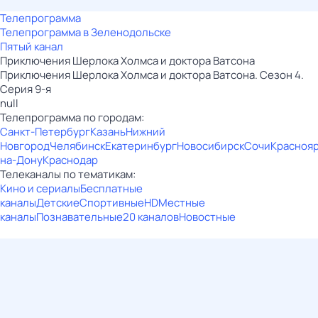
Телепрограмма
Телепрограмма в Зеленодольске
Пятый канал
Приключения Шерлока Холмса и доктора Ватсона
Приключения Шерлока Холмса и доктора Ватсона. Сезон 4.
Серия 9-я
null
Телепрограмма по городам:
Санкт-Петербург
Казань
Нижний
Новгород
Челябинск
Екатеринбург
Новосибирск
Сочи
Красноя
на-Дону
Краснодар
Телеканалы по тематикам:
Кино и сериалы
Бесплатные
каналы
Детские
Спортивные
HD
Местные
каналы
Познавательные
20 каналов
Новостные