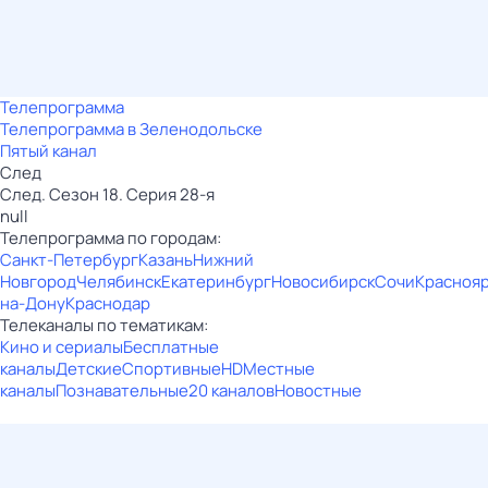
Телепрограмма
Телепрограмма в Зеленодольске
Пятый канал
След
След. Сезон 18. Серия 28-я
null
Телепрограмма по городам:
Санкт-Петербург
Казань
Нижний
Новгород
Челябинск
Екатеринбург
Новосибирск
Сочи
Красноя
на-Дону
Краснодар
Телеканалы по тематикам:
Кино и сериалы
Бесплатные
каналы
Детские
Спортивные
HD
Местные
каналы
Познавательные
20 каналов
Новостные