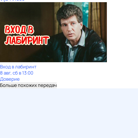
Вход в лабиринт
8 авг, сб в 13:00
Доверие
Больше похожих передач