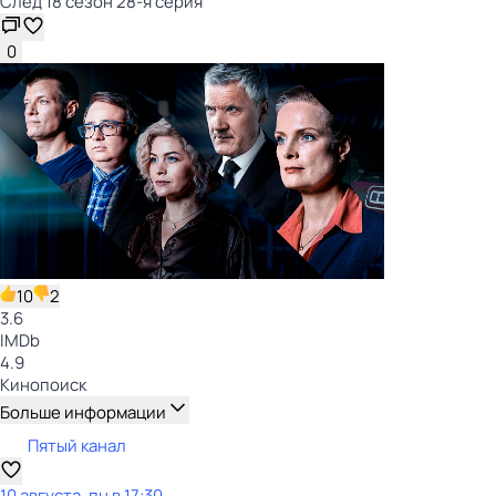
След 18 сезон 28-я серия
0
10
2
3.6
IMDb
4.9
Кинопоиск
Больше информации
Пятый канал
10 августа, пн в 17:30