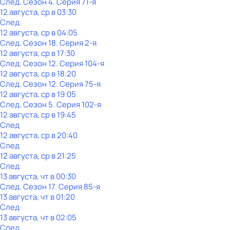
След
. Сезон 4
. Серия 71-я
12 августа, ср в 03:30
След
12 августа, ср в 04:05
След
. Сезон 18
. Серия 2-я
12 августа, ср в 17:30
След
. Сезон 12
. Серия 104-я
12 августа, ср в 18:20
След
. Сезон 12
. Серия 75-я
12 августа, ср в 19:05
След
. Сезон 5
. Серия 102-я
12 августа, ср в 19:45
След
12 августа, ср в 20:40
След
12 августа, ср в 21:25
След
13 августа, чт в 00:30
След
. Сезон 17
. Серия 85-я
13 августа, чт в 01:20
След
13 августа, чт в 02:05
След