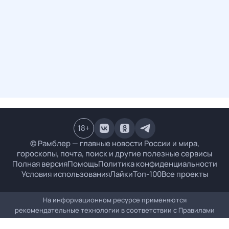
18
+
© Рамблер — главные новости России и мира,
гороскопы, почта, поиск и другие полезные сервисы
Полная версия
Помощь
Политика конфиденциальности
Условия использования
Лайки
Топ-100
Все проекты
На информационном ресурсе применяются
рекомендательные технологии в соответствии с
Правилами