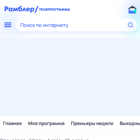
Поиск по интернету
Главная
Моя программа
Премьеры недели
Выходн