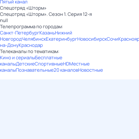
Пятый канал
Спецотряд «Шторм»
Спецотряд «Шторм». Сезон 1. Серия 12-я
null
Телепрограмма по городам:
Санкт-Петербург
Казань
Нижний
Новгород
Челябинск
Екатеринбург
Новосибирск
Сочи
Красноя
на-Дону
Краснодар
Телеканалы по тематикам:
Кино и сериалы
Бесплатные
каналы
Детские
Спортивные
HD
Местные
каналы
Познавательные
20 каналов
Новостные