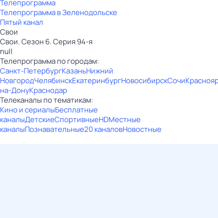
Телепрограмма
Телепрограмма в Зеленодольске
Пятый канал
Свои
Свои. Сезон 6. Серия 94-я
null
Телепрограмма по городам:
Санкт-Петербург
Казань
Нижний
Новгород
Челябинск
Екатеринбург
Новосибирск
Сочи
Красноя
на-Дону
Краснодар
Телеканалы по тематикам:
Кино и сериалы
Бесплатные
каналы
Детские
Спортивные
HD
Местные
каналы
Познавательные
20 каналов
Новостные