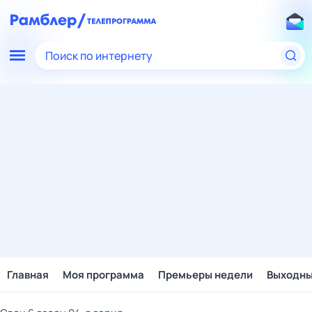
Поиск по интернету
Главная
Моя программа
Премьеры недели
Выходн