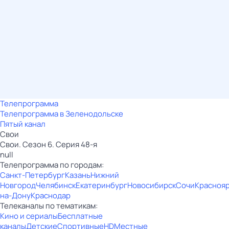
Телепрограмма
Телепрограмма в Зеленодольске
Пятый канал
Свои
Свои. Сезон 6. Серия 48-я
null
Телепрограмма по городам:
Санкт-Петербург
Казань
Нижний
Новгород
Челябинск
Екатеринбург
Новосибирск
Сочи
Красноя
на-Дону
Краснодар
Телеканалы по тематикам:
Кино и сериалы
Бесплатные
каналы
Детские
Спортивные
HD
Местные