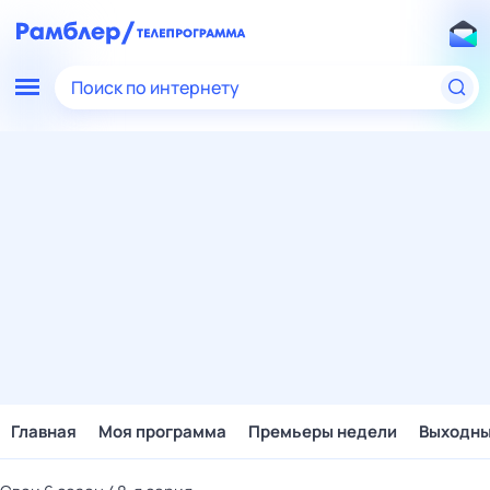
Поиск по интернету
Главная
Моя программа
Премьеры недели
Выходн