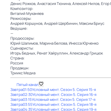
Денис Рожков,
Анастасия Тюнина,
Алексей Нилов,
Егор 
Композитор:
Виталий Муканяев
Режиссеры:
Андрей Коршунов,
Андрей Щербинин,
Максим Бриус
Ведущие:
—
Продюссеры:
Юрий Шалимов,
Марина Белова,
Инесса Юрченко
Сценаристы:
Игорь Бедных,
Ренат Хайруллин,
Александр Грицюк
Страна:
Россия
Продакшн:
Триикс Медиа
Пятый канал
Завтра
01:50
Условный мент
. Сезон 5
. Серия 15-я
Завтра
02:30
Условный мент
. Сезон 5
. Серия 16-я
Завтра
03:15
Условный мент
. Сезон 5
. Серия 17-я
Завтра
03:55
Условный мент
. Сезон 5
. Серия 18-я
Завтра
04:35
Условный мент
. Сезон 5
. Серия 19-я