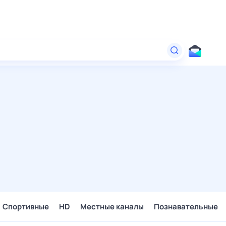
Спортивные
HD
Местные каналы
Познавательные