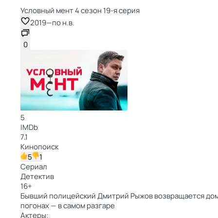
Условный мент 4 сезон 19-я серия
2019
—
по н.в.
0
5
IMDb
7.1
Кинопоиск
5
1
Сериал
Детектив
16
+
Бывший полицейский Дмитрий Рыжов возвращается домой
погонах — в самом разгаре
Актеры: