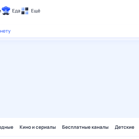
и
Еда
Ещё
Почта
рнету
ия и отдых
Поиск
Погода
ТВ-программа
и и тренды
 ситуации
 вместе
Помощь
одные
Кино и сериалы
Бесплатные каналы
Детские