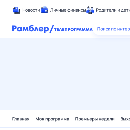
Новости
Личные финансы
Родители и дет
Здоровье
Поиск по инте
Развлечен
Дом и уют
Спорт
Карьера
Авто
Технологи
Жизненные
Сберегаем
Гороскопы
Главная
Моя программа
Премьеры недели
Вых