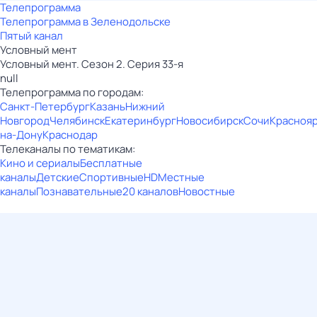
Телепрограмма
Телепрограмма в Зеленодольске
Пятый канал
Условный мент
Условный мент. Сезон 2. Серия 33-я
null
Телепрограмма по городам:
Санкт-Петербург
Казань
Нижний
Новгород
Челябинск
Екатеринбург
Новосибирск
Сочи
Красноя
на-Дону
Краснодар
Телеканалы по тематикам:
Кино и сериалы
Бесплатные
каналы
Детские
Спортивные
HD
Местные
каналы
Познавательные
20 каналов
Новостные