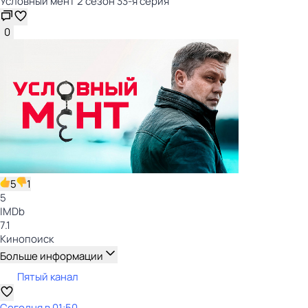
Условный мент 2 сезон 33-я серия
0
5
1
5
IMDb
7.1
Кинопоиск
Больше информации
Пятый канал
Сегодня в 01:50