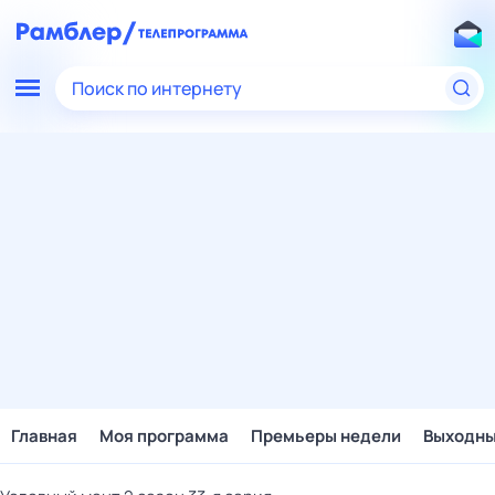
Поиск по интернету
Главная
Моя программа
Премьеры недели
Выходн