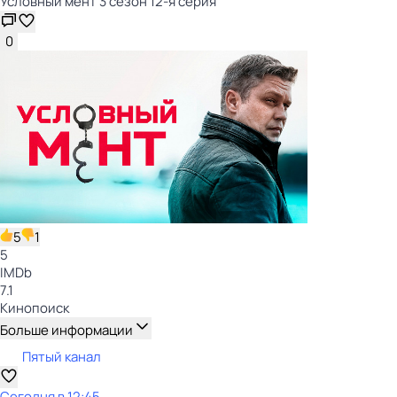
Условный мент 3 сезон 12-я серия
0
5
1
5
IMDb
7.1
Кинопоиск
Больше информации
Пятый канал
Сегодня в 12:45