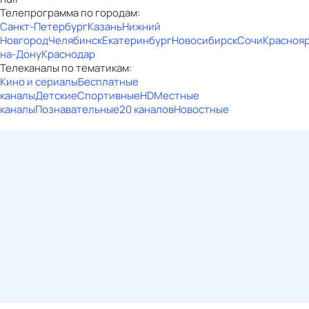
Телепрограмма по городам:
Санкт-Петербург
Казань
Нижний
Новгород
Челябинск
Екатеринбург
Новосибирск
Сочи
Красноя
на-Дону
Краснодар
Телеканалы по тематикам:
Кино и сериалы
Бесплатные
каналы
Детские
Спортивные
HD
Местные
каналы
Познавательные
20 каналов
Новостные