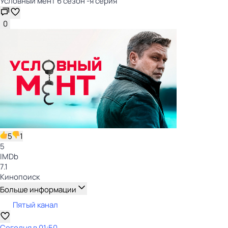
Условный мент 6 сезон -я серия
0
5
1
5
IMDb
7.1
Кинопоиск
Больше информации
Пятый канал
Сегодня в 01:50