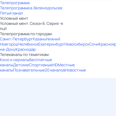
Телепрограмма
Телепрограмма в Зеленодольске
Пятый канал
Условный мент
Условный мент. Сезон 6. Серия -я
null
Телепрограмма по городам:
Санкт-Петербург
Казань
Нижний
Новгород
Челябинск
Екатеринбург
Новосибирск
Сочи
Красноя
на-Дону
Краснодар
Телеканалы по тематикам:
Кино и сериалы
Бесплатные
каналы
Детские
Спортивные
HD
Местные
каналы
Познавательные
20 каналов
Новостные