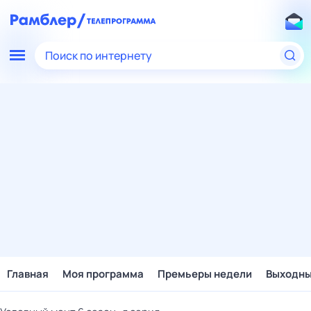
Поиск по интернету
Главная
Моя программа
Премьеры недели
Выходн