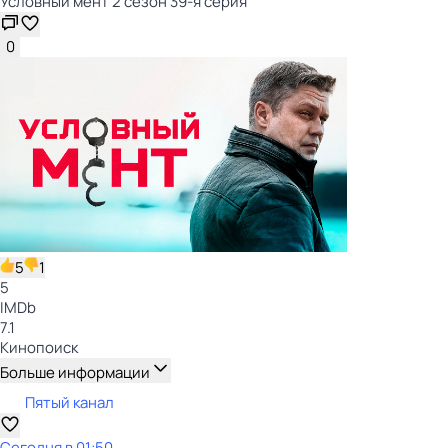
Условный мент 2 сезон 39-я серия
0
5
1
5
IMDb
7.1
Кинопоиск
Больше информации
Пятый канал
Сегодня в 01:50