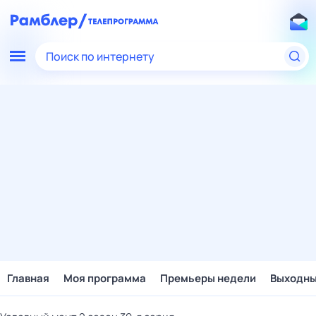
Поиск по интернету
Главная
Моя программа
Премьеры недели
Выходн