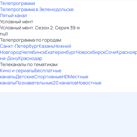
Телепрограмма
Телепрограмма в Зеленодольске
Пятый канал
Условный мент
Условный мент. Сезон 2. Серия 39-я
null
Телепрограмма по городам:
Санкт-Петербург
Казань
Нижний
Новгород
Челябинск
Екатеринбург
Новосибирск
Сочи
Красноя
на-Дону
Краснодар
Телеканалы по тематикам:
Кино и сериалы
Бесплатные
каналы
Детские
Спортивные
HD
Местные
каналы
Познавательные
20 каналов
Новостные