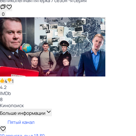
Великолепная пятёрка 7 сезон -я серия
0
4
1
4.2
IMDb
8
Кинопоиск
Больше информации
Пятый канал
10 августа, пн в 13:30