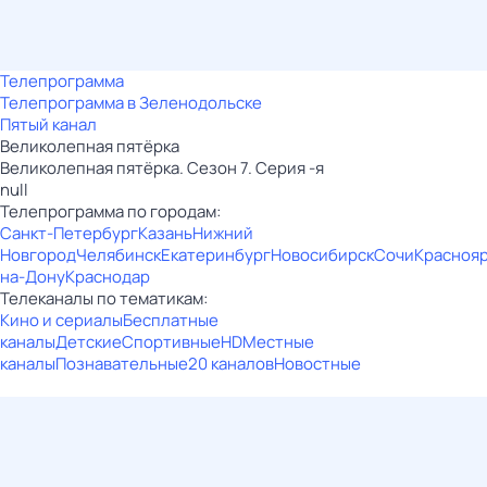
Телепрограмма
Телепрограмма в Зеленодольске
Пятый канал
Великолепная пятёрка
Великолепная пятёрка. Сезон 7. Серия -я
null
Телепрограмма по городам:
Санкт-Петербург
Казань
Нижний
Новгород
Челябинск
Екатеринбург
Новосибирск
Сочи
Красноя
на-Дону
Краснодар
Телеканалы по тематикам:
Кино и сериалы
Бесплатные
каналы
Детские
Спортивные
HD
Местные
каналы
Познавательные
20 каналов
Новостные