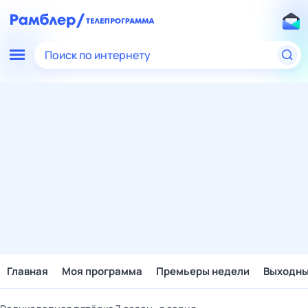
Поиск по интернету
Главная
Моя программа
Премьеры недели
Выходн