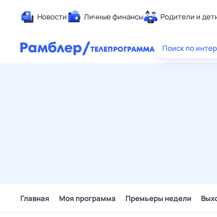
Новости
Личные финансы
Родители и дет
Здоровье
Поиск по инте
Развлечен
Дом и уют
Спорт
Карьера
Авто
Технологи
Жизненные
Сберегаем
Гороскопы
Главная
Моя программа
Премьеры недели
Вых