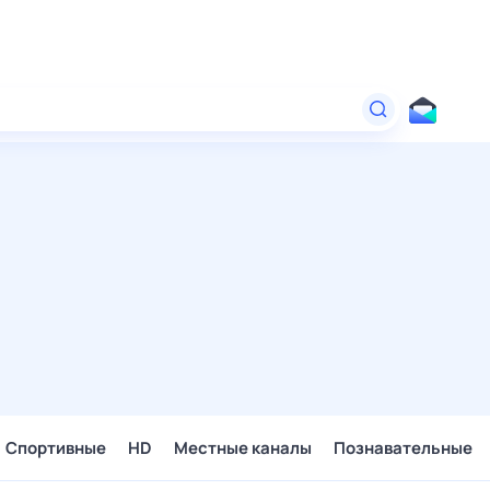
Спортивные
HD
Местные каналы
Познавательные