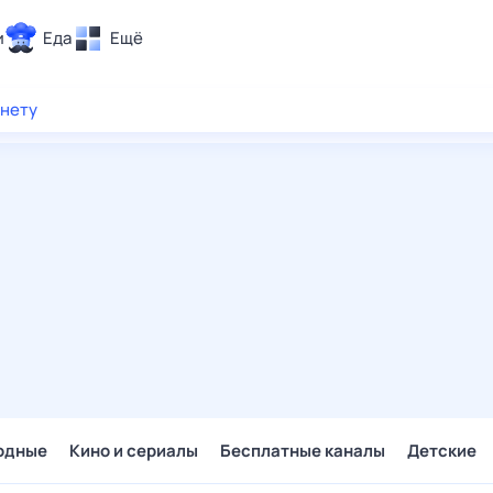
и
Еда
Ещё
Почта
рнету
ия и отдых
Поиск
Погода
ТВ-программа
и и тренды
 ситуации
 вместе
Помощь
одные
Кино и сериалы
Бесплатные каналы
Детские