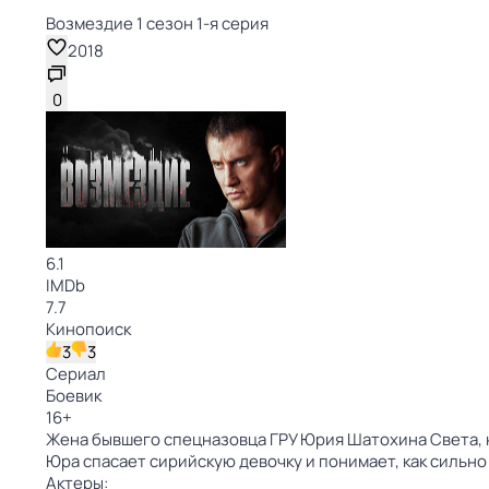
Возмездие 1 сезон 1-я серия
2018
0
6.1
IMDb
7.7
Кинопоиск
3
3
Сериал
Боевик
16
+
Жена бывшего спецназовца ГРУ Юрия Шатохина Света, н
Юра спасает сирийскую девочку и понимает, как сильно
Актеры: