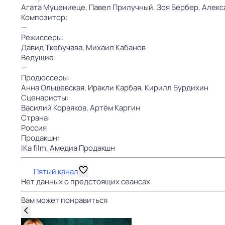
Агата Муцениеце,
Павел Прилучный,
Зоя Бербер,
Алекс
Композитор:
—
Режиссеры:
Давид Ткебучава,
Михаил Кабанов
Ведущие:
—
Продюссеры:
Анна Ольшевская,
Иракли Карбая,
Кирилл Бурдихин
Сценаристы:
Василий Корвяков,
Артём Каргин
Страна:
Россия
Продакшн:
IKa film,
Амедиа Продакшн
Пятый канал
Нет данных о предстоящих сеансах
Вам может понравиться