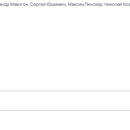
андр Макогон,
Сергей Юшкевич,
Максим Пинскер,
Николай Коз