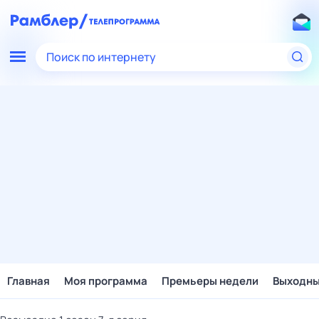
Поиск по интернету
Главная
Моя программа
Премьеры недели
Выходн