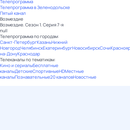
Телепрограмма
Телепрограмма в Зеленодольске
Пятый канал
Возмездие
Возмездие. Сезон 1. Серия 7-я
null
Телепрограмма по городам:
Санкт-Петербург
Казань
Нижний
Новгород
Челябинск
Екатеринбург
Новосибирск
Сочи
Красноя
на-Дону
Краснодар
Телеканалы по тематикам:
Кино и сериалы
Бесплатные
каналы
Детские
Спортивные
HD
Местные
каналы
Познавательные
20 каналов
Новостные