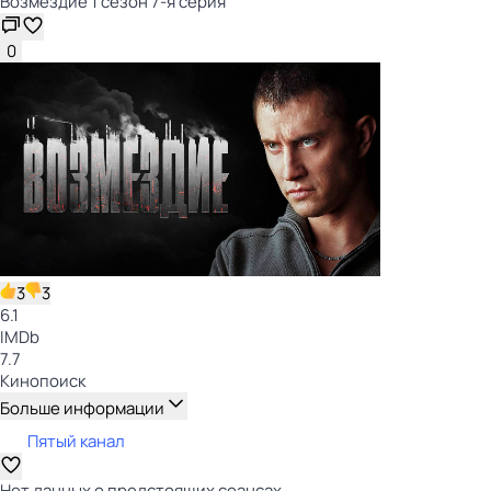
Возмездие 1 сезон 7-я серия
0
3
3
6.1
IMDb
7.7
Кинопоиск
Больше информации
Пятый канал
Нет данных о предстоящих сеансах