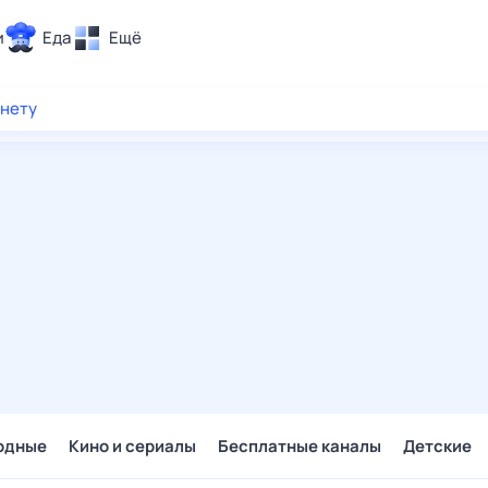
и
Еда
Ещё
Почта
рнету
ия и отдых
Поиск
Погода
ТВ-программа
и и тренды
 ситуации
 вместе
Помощь
одные
Кино и сериалы
Бесплатные каналы
Детские