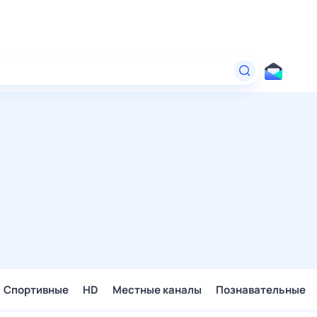
Спортивные
HD
Местные каналы
Познавательные