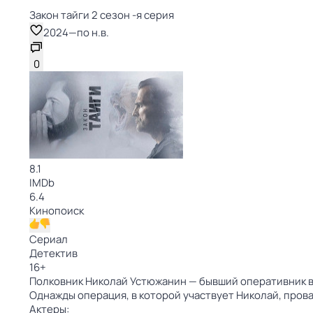
Закон тайги 2 сезон -я серия
2024
—
по н.в.
0
8.1
IMDb
6.4
Кинопоиск
Сериал
Детектив
16
+
Полковник Николай Устюжанин — бывший оперативник в
Однажды операция, в которой участвует Николай, пров
Актеры: