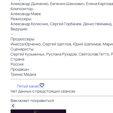
Александр Дьяченко,
Евгения Шахнович,
Елена Карпова
Композитор:
Александр Маев
Режиссеры:
Александр Колесник,
Сергей Горбачев,
Денис Нейманд
Ведущие:
—
Продюссеры:
Инесса Юрченко,
Сергей Щеглов,
Юрий Шалимов,
Мари
Сценаристы:
Сергей Кузьминых,
Руслана Рухадзе,
Святослав Гетто,
Страна:
Россия
Продакшн:
Триикс Медиа
Пятый канал
Нет данных о предстоящих сеансах
Вам может понравиться