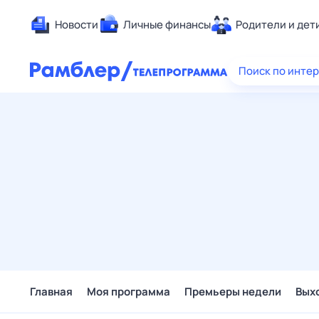
Новости
Личные финансы
Родители и дет
Здоровье
Поиск по инте
Развлечен
Дом и уют
Спорт
Карьера
Авто
Технологи
Жизненные
Сберегаем
Гороскопы
Главная
Моя программа
Премьеры недели
Вых