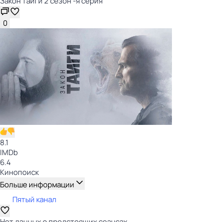
Закон тайги 2 сезон -я серия
0
8.1
IMDb
6.4
Кинопоиск
Больше информации
Пятый канал
Нет данных о предстоящих сеансах