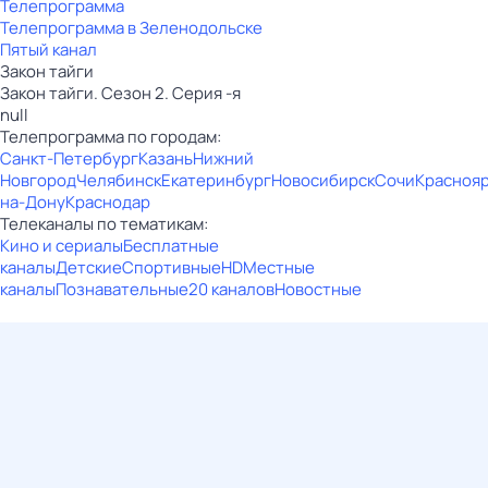
Телепрограмма
Телепрограмма в Зеленодольске
Пятый канал
Закон тайги
Закон тайги. Сезон 2. Серия -я
null
Телепрограмма по городам:
Санкт-Петербург
Казань
Нижний
Новгород
Челябинск
Екатеринбург
Новосибирск
Сочи
Красноя
на-Дону
Краснодар
Телеканалы по тематикам:
Кино и сериалы
Бесплатные
каналы
Детские
Спортивные
HD
Местные
каналы
Познавательные
20 каналов
Новостные