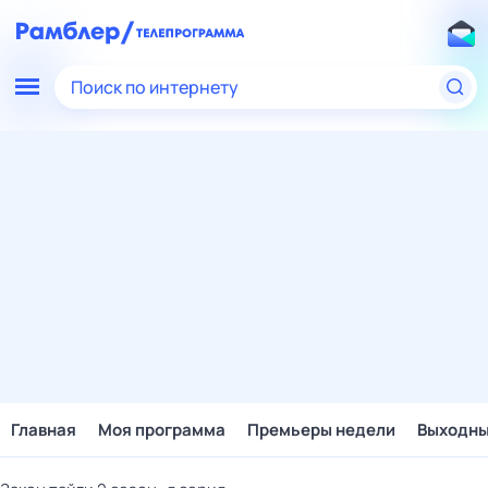
Поиск по интернету
Главная
Моя программа
Премьеры недели
Выходн