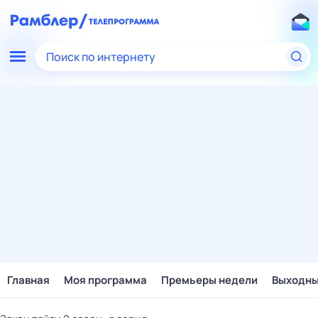
Поиск по интернету
Главная
Моя программа
Премьеры недели
Выходн