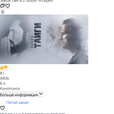
Закон тайги 2 сезон -я серия
0
8.1
IMDb
6.4
Кинопоиск
Больше информации
Пятый канал
Нет данных о предстоящих сеансах