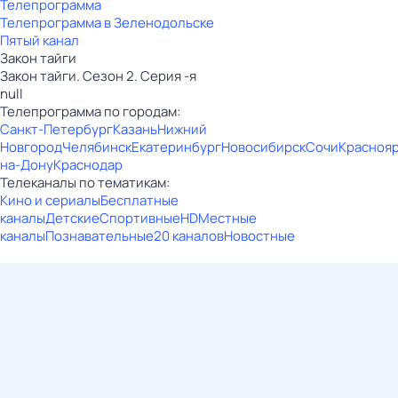
Телепрограмма
Телепрограмма в Зеленодольске
Пятый канал
Закон тайги
Закон тайги. Сезон 2. Серия -я
null
Телепрограмма по городам:
Санкт-Петербург
Казань
Нижний
Новгород
Челябинск
Екатеринбург
Новосибирск
Сочи
Красноя
на-Дону
Краснодар
Телеканалы по тематикам:
Кино и сериалы
Бесплатные
каналы
Детские
Спортивные
HD
Местные
каналы
Познавательные
20 каналов
Новостные