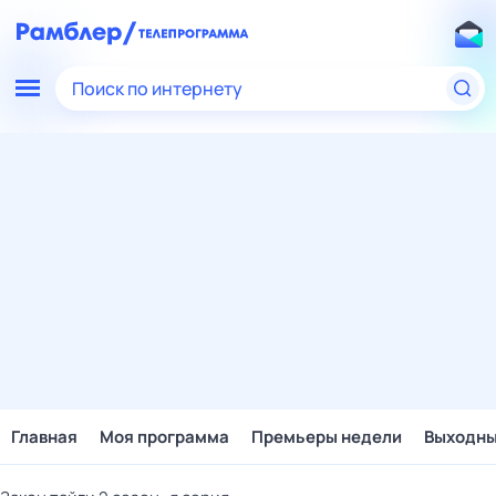
Поиск по интернету
Главная
Моя программа
Премьеры недели
Выходн