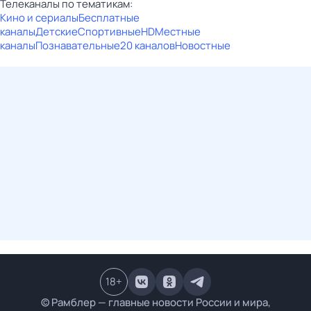
Телеканалы по тематикам:
Кино и сериалы
Бесплатные
каналы
Детские
Спортивные
HD
Местные
каналы
Познавательные
20 каналов
Новостные
18
+
© Рамблер — главные новости России и мира,