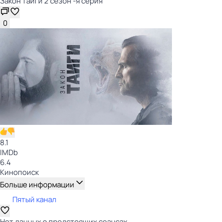
Закон тайги 2 сезон -я серия
0
8.1
IMDb
6.4
Кинопоиск
Больше информации
Пятый канал
Нет данных о предстоящих сеансах