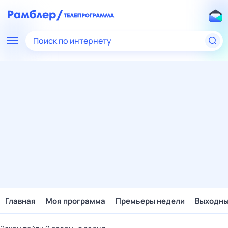
Поиск по интернету
Главная
Моя программа
Премьеры недели
Выходн