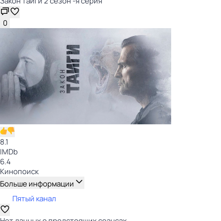
Закон тайги 2 сезон -я серия
0
8.1
IMDb
6.4
Кинопоиск
Больше информации
Пятый канал
Нет данных о предстоящих сеансах