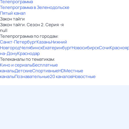
Телепрограмма
Телепрограмма в Зеленодольске
Пятый канал
Закон тайги
Закон тайги. Сезон 2. Серия -я
null
Телепрограмма по городам:
Санкт-Петербург
Казань
Нижний
Новгород
Челябинск
Екатеринбург
Новосибирск
Сочи
Красноя
на-Дону
Краснодар
Телеканалы по тематикам:
Кино и сериалы
Бесплатные
каналы
Детские
Спортивные
HD
Местные
каналы
Познавательные
20 каналов
Новостные