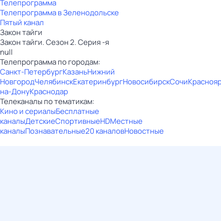
Телепрограмма
Телепрограмма в Зеленодольске
Пятый канал
Закон тайги
Закон тайги. Сезон 2. Серия -я
null
Телепрограмма по городам:
Санкт-Петербург
Казань
Нижний
Новгород
Челябинск
Екатеринбург
Новосибирск
Сочи
Красноя
на-Дону
Краснодар
Телеканалы по тематикам:
Кино и сериалы
Бесплатные
каналы
Детские
Спортивные
HD
Местные
каналы
Познавательные
20 каналов
Новостные