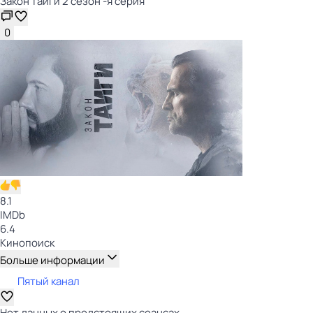
Закон тайги 2 сезон -я серия
0
8.1
IMDb
6.4
Кинопоиск
Больше информации
Пятый канал
Нет данных о предстоящих сеансах