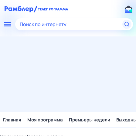
Поиск по интернету
Главная
Моя программа
Премьеры недели
Выходн