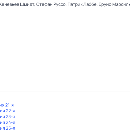
Женевьев Шмидт,
Стефан Руссо,
Патрик Лаббе,
Бруно Марсил
ия 21-я
рия 22-я
рия 23-я
рия 24-я
рия 25-я