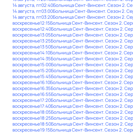
14 августа, пт
02:40
Больница Сент-Винсент
. Сезон 2
. С
14 августа, пт
03:00
Больница Сент-Винсент
. Сезон 2
. С
14 августа, пт
03:20
Больница Сент-Винсент
. Сезон 2
. Се
воскресенье
12:15
Больница Сент-Винсент
. Сезон 2
. Сер
воскресенье
12:40
Больница Сент-Винсент
. Сезон 2
. Се
воскресенье
13:05
Больница Сент-Винсент
. Сезон 2
. Се
воскресенье
13:25
Больница Сент-Винсент
. Сезон 2
. Се
воскресенье
13:50
Больница Сент-Винсент
. Сезон 2
. Се
воскресенье
14:10
Больница Сент-Винсент
. Сезон 2
. Сер
воскресенье
14:35
Больница Сент-Винсент
. Сезон 2
. Се
воскресенье
15:00
Больница Сент-Винсент
. Сезон 2
. Се
воскресенье
15:20
Больница Сент-Винсент
. Сезон 2
. Се
воскресенье
15:45
Больница Сент-Винсент
. Сезон 2
. Се
воскресенье
16:10
Больница Сент-Винсент
. Сезон 2
. Сер
воскресенье
16:35
Больница Сент-Винсент
. Сезон 2
. Се
воскресенье
16:55
Больница Сент-Винсент
. Сезон 2
. Се
воскресенье
17:20
Больница Сент-Винсент
. Сезон 2
. Се
воскресенье
17:40
Больница Сент-Винсент
. Сезон 2
. Се
воскресенье
18:05
Больница Сент-Винсент
. Сезон 2
. Се
воскресенье
18:25
Больница Сент-Винсент
. Сезон 2
. Се
воскресенье
18:50
Больница Сент-Винсент
. Сезон 2
. Се
воскресенье
19:15
Больница Сент-Винсент
. Сезон 2
. Сер