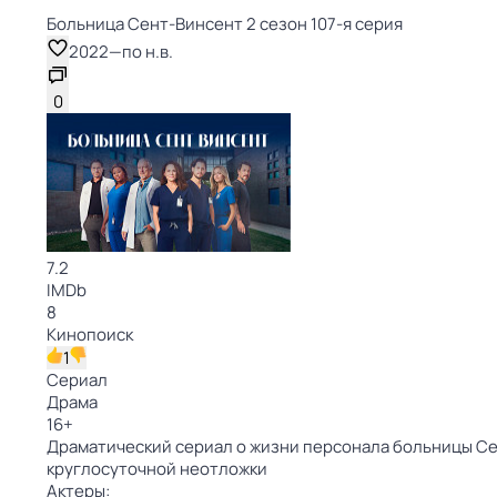
Больница Сент-Винсент 2 сезон 107-я серия
2022
—
по н.в.
0
7.2
IMDb
8
Кинопоиск
1
Сериал
Драма
16
+
Драматический сериал о жизни персонала больницы Сен
круглосуточной неотложки
Актеры: