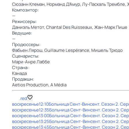
Сюзанн Клеман,
Норманд Д’Амур,
Лу-Паскаль Трембле,
Композитор:
—
Режиссеры:
Даниэль Метот,
Chantal Des Ruisseaux,
Жан-Марк Пише
Ведущие:
—
Продюссеры:
Фабьен Лярош,
Guillaume Lespérance,
Мишель Трюдо
Сценаристы:
Мари-Анре Лаббе
Страна:
Канада
Продакшн:
Aetios Production,
A Média
.red
воскресенье
12:10
Больница Сент-Винсент
. Сезон 2
. Сер
воскресенье
12:35
Больница Сент-Винсент
. Сезон 2
. Се
воскресенье
13:00
Больница Сент-Винсент
. Сезон 2
. Се
воскресенье
13:25
Больница Сент-Винсент
. Сезон 2
. Се
воскресенье
13:45
Больница Сент-Винсент
. Сезон 2
. Се