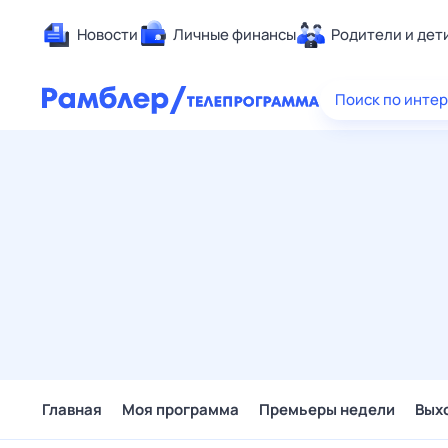
Новости
Личные финансы
Родители и дет
Здоровье
Поиск по инте
Развлечен
Дом и уют
Спорт
Карьера
Авто
Технологи
Жизненные
Сберегаем
Гороскопы
Главная
Моя программа
Премьеры недели
Вых