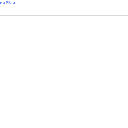
рия 65-я