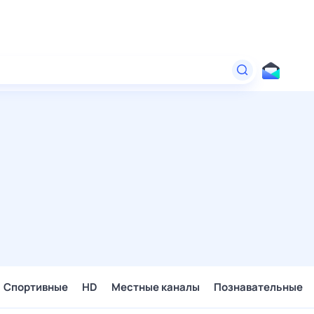
Спортивные
HD
Местные каналы
Познавательные