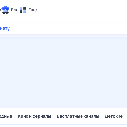
и
Еда
Ещё
Почта
рнету
ия и отдых
Поиск
Погода
ТВ-программа
и и тренды
 ситуации
 вместе
Помощь
одные
Кино и сериалы
Бесплатные каналы
Детские